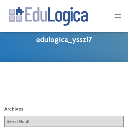
TOGGL
edulogica_ysszl7
Archives